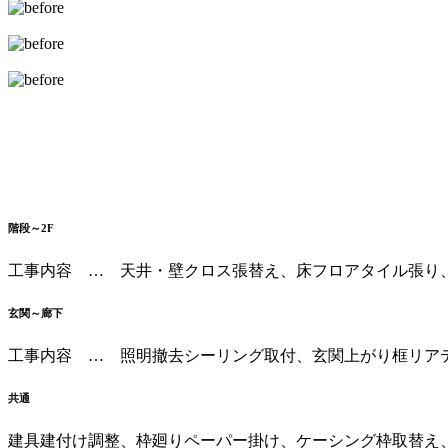
階段～2F
工事内容 … 天井・壁クロス張替え、床フロアタイル張り
玄関～廊下
工事内容 … 照明撤去シーリング取付、玄関上がり框リア
共通
建具建付け調整、枠廻りペーパー掛け、ケーシング枠取替え